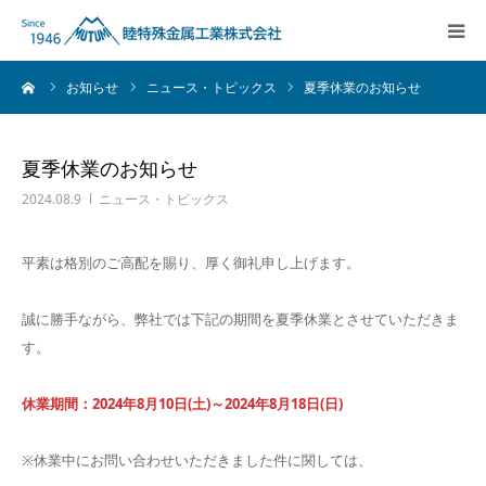
ーム
お知らせ
ニュース・トピックス
夏季休業のお知らせ
会社情報
会社情報
粉末冶金
粉末冶金
夏季休業のお知らせ
2024.08.9
ニュース・トピックス
MIM
MIM
平素は格別のご高配を賜り、厚く御礼申し上げます。
射出成型
射出成型
誠に勝手ながら、弊社では下記の期間を夏季休業とさせていただきま
磁性材料
磁性材料
す。
材料販売
材料販売
休業期間：2024年8月10日(土)～2024年8月18日(日)
※休業中にお問い合わせいただきました件に関しては、
採用情報
採用情報