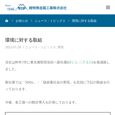
ーム
お知らせ
ニュース・トピックス
環境に対する取組
会社情報
会社情報
粉末冶金
粉末冶金
環境に対する取組
2022.01.28
ニュース・トピックス
,
環境
MIM
MIM
当社は昨年7月に東京都世田谷区へ新社屋(
睦ビル 二子玉川
)を落成致し
射出成型
射出成型
ました。
磁性材料
磁性材料
新社屋では「SDGs」・「脱炭素社会の実現」を念頭に下記の取組を行
っております。
材料販売
材料販売
今後、各工場への順次導入を計画しております。
採用情報
採用情報