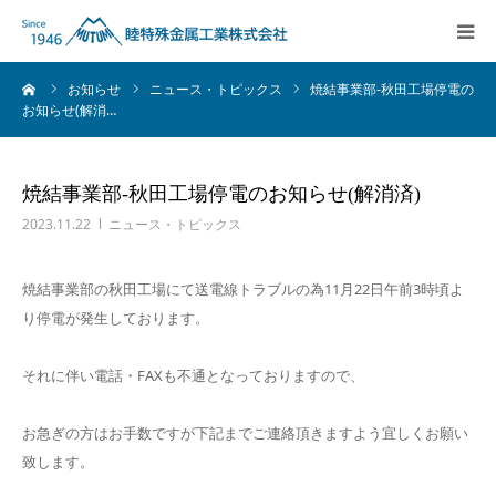
ーム
お知らせ
ニュース・トピックス
焼結事業部-秋田工場停電の
会社情報
会社情報
お知らせ(解消…
粉末冶金
粉末冶金
焼結事業部-秋田工場停電のお知らせ(解消済)
MIM
MIM
2023.11.22
ニュース・トピックス
射出成型
射出成型
焼結事業部の秋田工場にて送電線トラブルの為11月22日午前3時頃よ
り停電が発生しております。
磁性材料
磁性材料
それに伴い電話・FAXも不通となっておりますので、
材料販売
材料販売
お急ぎの方はお手数ですが下記までご連絡頂きますよう宜しくお願い
致します。
採用情報
採用情報